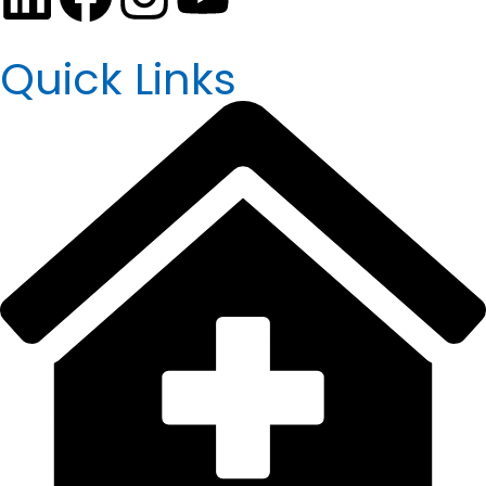
Quick Links