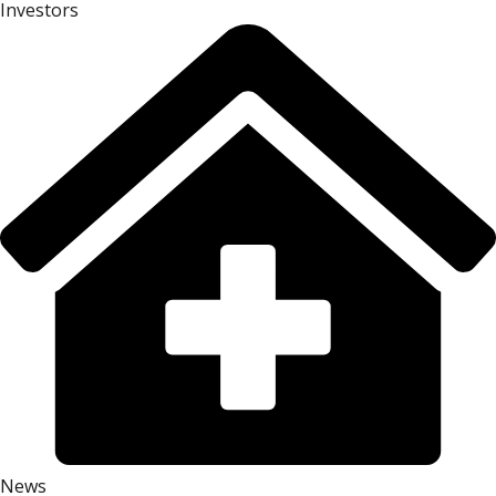
Investors
News