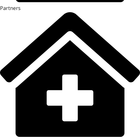
Partners