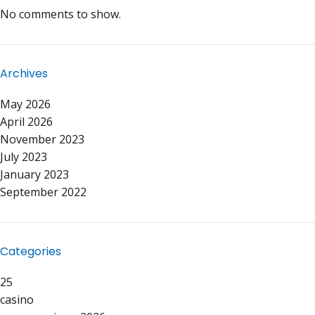
No comments to show.
Archives
May 2026
April 2026
November 2023
July 2023
January 2023
September 2022
Categories
25
casino