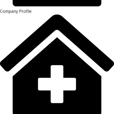
Company Profile