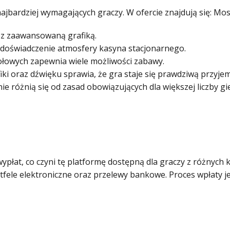
jbardziej wymagających graczy. W ofercie znajdują się:
Mos
 z zaawansowaną grafiką.
a doświadczenie atmosfery kasyna stacjonarnego.
stołowych zapewnia wiele możliwości zabawy.
iki oraz dźwięku sprawia, że gra staje się prawdziwą przyje
 różnią się od zasad obowiązujących dla większej liczby gie
łat, co czyni tę platformę dostępną dla graczy z różnych k
fele elektroniczne oraz przelewy bankowe. Proces wpłaty j