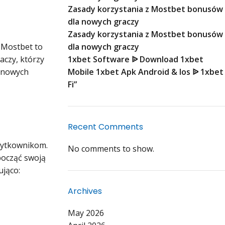
Zasady korzystania z Mostbet bonusów
dla nowych graczy
Zasady korzystania z Mostbet bonusów
 Mostbet to
dla nowych graczy
aczy, którzy
1xbet Software ᐉ Download 1xbet
a nowych
Mobile 1xbet Apk Android & Ios ᐉ 1xbet
Fi”
Recent Comments
żytkownikom.
No comments to show.
począć swoją
ująco:
Archives
May 2026