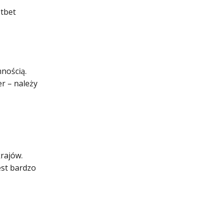
tbet
mnością.
r – należy
rajów.
est bardzo