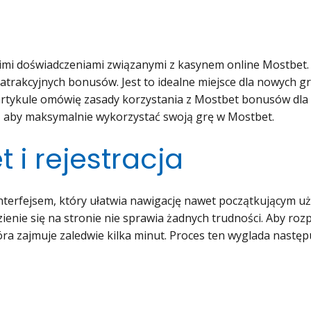
moimi doświadczeniami związanymi z kasynem online Mostbet.
trakcyjnych bonusów. Jest to idealne miejsce dla nowych gr
 artykule omówię zasady korzystania z Mostbet bonusów dl
ć, aby maksymalnie wykorzystać swoją grę w Mostbet.
t i rejestracja
nterfejsem, który ułatwia nawigację nawet początkującym u
ienie się na stronie nie sprawia żadnych trudności. Aby roz
óra zajmuje zaledwie kilka minut. Proces ten wyglada następ