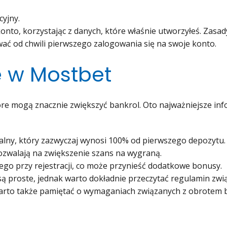
cyjny.
onto, korzystając z danych, które właśnie utworzyłeś. Zasad
ć od chwili pierwszego zalogowania się na swoje konto.
 w Mostbet
re mogą znacznie zwiększyć bankrol. Oto najważniejsze inf
talny, który zazwyczaj wynosi 100% od pierwszego depozytu.
ozwalają na zwiększenie szans na wygraną.
o przy rejestracji, co może przynieść dodatkowe bonusy.
ą proste, jednak warto dokładnie przeczytać regulamin zwi
arto także pamiętać o wymaganiach związanych z obrotem 