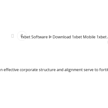
1xbet Software ᐉ Download 1xbet Mobile 1xbet 
n effective corporate structure and alignment serve to fort