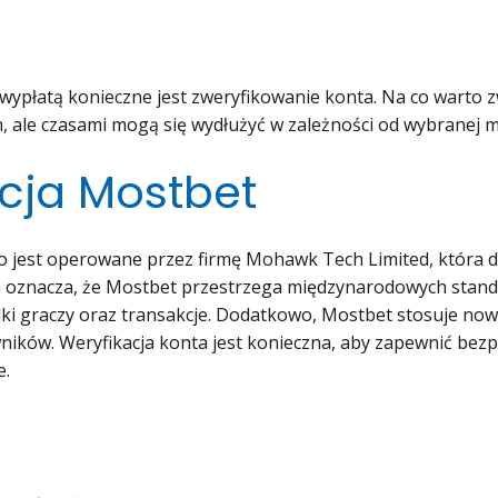
 wypłatą konieczne jest zweryfikowanie konta. Na co warto 
, ale czasami mogą się wydłużyć w zależności od wybranej 
ncja Mostbet
no jest operowane przez firmę Mohawk Tech Limited, która 
 ta oznacza, że Mostbet przestrzega międzynarodowych stan
dki graczy oraz transakcje. Dodatkowo, Mostbet stosuje no
ników. Weryfikacja konta jest konieczna, aby zapewnić bez
e.