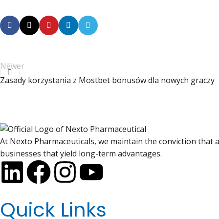
Newer
Zasady korzystania z Mostbet bonusów dla nowych graczy
At Nexto Pharmaceuticals, we maintain the conviction that a
businesses that yield long-term advantages.
Quick Links