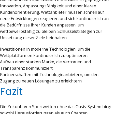
Innovation, Anpassungsfähigkeit und einer klaren
Kundenorientierung. Wettanbieter müssen schnell auf
neue Entwicklungen reagieren und sich kontinuierlich an
die Bedürfnisse ihrer Kunden anpassen, um
wettbewerbsfähig zu bleiben. Schlüsselstrategien zur
Umsetzung dieser Ziele beinhalten:
Investitionen in moderne Technologien, um die
Wettplattformen kontinuierlich zu optimieren.
Aufbau einer starken Marke, die Vertrauen und
Transparenz kommuniziert.
Partnerschaften mit Technologieanbietern, um den
Zugang zu neuen Lösungen zu erleichtern.
Fazit
Die Zukunft von Sportwetten ohne das Oasis-System birgt
sowohl Herausforderungen als auch Chancen.