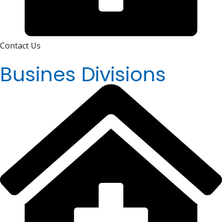
Contact Us
Busines Divisions