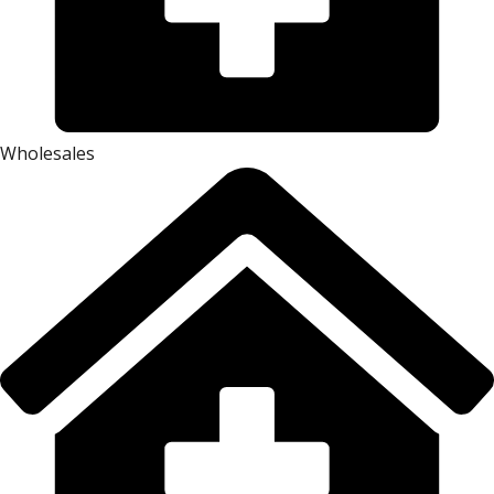
Wholesales