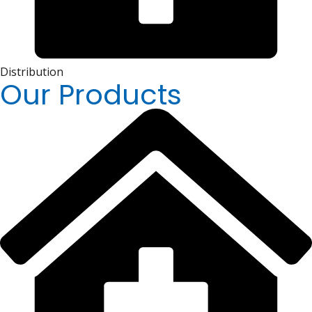
Distribution
Our Products