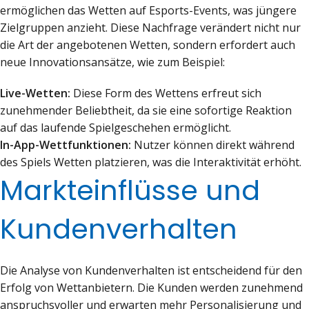
ermöglichen das Wetten auf Esports-Events, was jüngere
Zielgruppen anzieht. Diese Nachfrage verändert nicht nur
die Art der angebotenen Wetten, sondern erfordert auch
neue Innovationsansätze, wie zum Beispiel:
Live-Wetten:
Diese Form des Wettens erfreut sich
zunehmender Beliebtheit, da sie eine sofortige Reaktion
auf das laufende Spielgeschehen ermöglicht.
In-App-Wettfunktionen:
Nutzer können direkt während
des Spiels Wetten platzieren, was die Interaktivität erhöht.
Markteinflüsse und
Kundenverhalten
Die Analyse von Kundenverhalten ist entscheidend für den
Erfolg von Wettanbietern. Die Kunden werden zunehmend
anspruchsvoller und erwarten mehr Personalisierung und