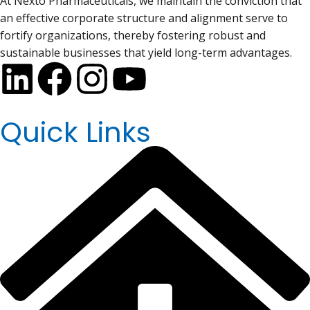
At Nexto Pharmaceuticals, we maintain the conviction that
an effective corporate structure and alignment serve to
fortify organizations, thereby fostering robust and
sustainable businesses that yield long-term advantages.
Quick Links