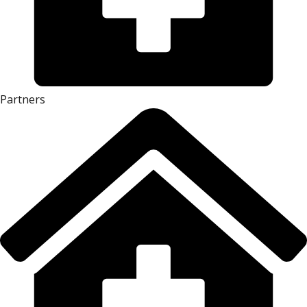
Partners