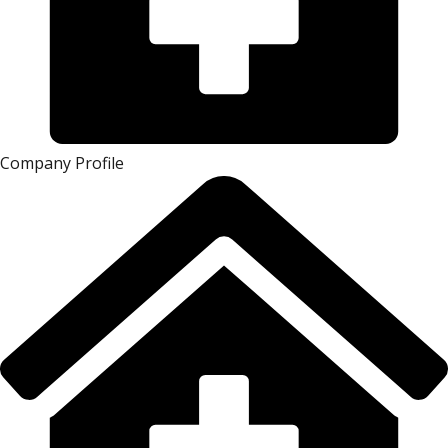
Company Profile