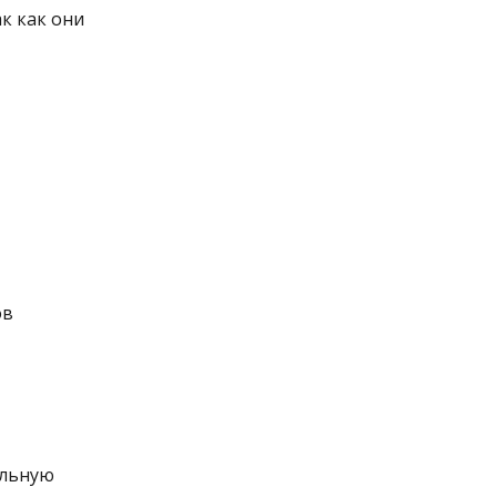
к как они
ов
ильную