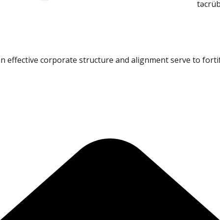
təcrüb
n effective corporate structure and alignment serve to fort