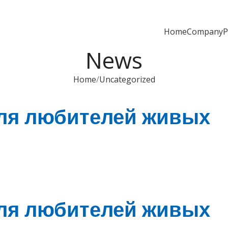
Home
Company
P
News
Home
Uncategorized
для любителей живых
для любителей живых