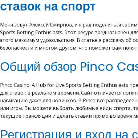
ставок на спорт
Меня зовут Алексей Смирнов, и я рад поделиться своим 
Sports Betting Enthusiasts. Этот ресурс предназначен д
этого максимум удовольствия. В статье я расскажу об ос
безопасности и многом другом, что поможет вам понять
Общий обзор Pinco Ca
Pinco Casino: A Hub for Live Sports Betting Enthusiast
для ставок в реальном времени. Сайт отличается пон
навигацию даже для новичков. В Pincо все распределе
или игры. Вы можете выбрать любимые виды спорта, так
текущие трансляции и делать ставки прямо во время м
Регистрация и вход на 