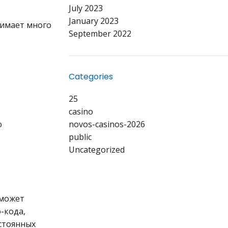
July 2023
January 2023
нимает много
September 2022
Categories
25
casino
ю
novos-casinos-2026
public
Uncategorized
 может
-кода,
остоянных