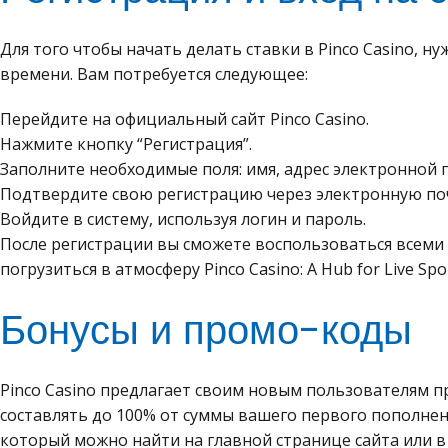
Для того чтобы начать делать ставки в Pinco Casino, н
времени. Вам потребуется следующее:
Перейдите на официальный сайт Pinco Casino.
Нажмите кнопку “Регистрация”.
Заполните необходимые поля: имя, адрес электронной 
Подтвердите свою регистрацию через электронную по
Войдите в систему, используя логин и пароль.
После регистрации вы сможете воспользоваться всеми
погрузиться в атмосферу Pinco Casino: A Hub for Live Spor
Бонусы и промо-коды
Pinco Casino предлагает своим новым пользователям п
составлять до 100% от суммы вашего первого пополнен
который можно найти на главной странице сайта или в