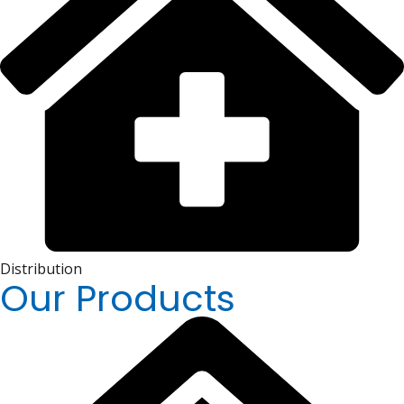
Distribution
Our Products