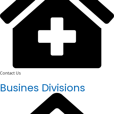
Contact Us
Busines Divisions