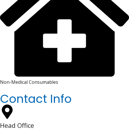
Non-Medical Consumables
Contact Info
Head Office