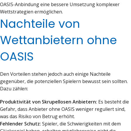
OASIS-Anbindung eine bessere Umsetzung komplexer
Wettstrategien ermöglichen.
Nachteile von
Wettanbietern ohne
OASIS
Den Vorteilen stehen jedoch auch einige Nachteile
gegenüber, die potenziellen Spielern bewusst sein sollten.
Dazu zählen:
Produktivität von Skrupellosen Anbietern:
Es besteht die
Gefahr, dass Anbieter ohne OASIS weniger reguliert sind,
was das Risiko von Betrug erhöht.
Fehlender Schutz:
Spieler, die Schwierigkeiten mit dem
Glücksspiel haben, erhalten möglicherweise nicht die