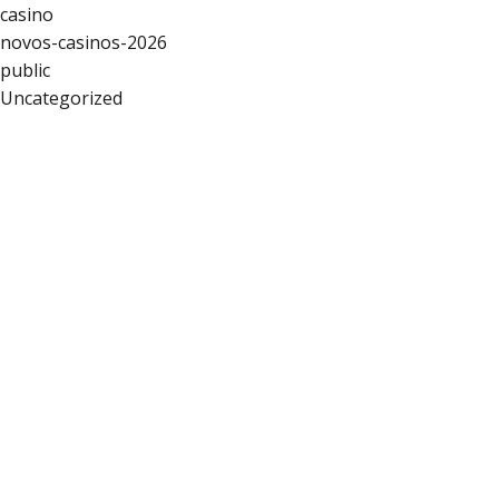
casino
novos-casinos-2026
public
Uncategorized