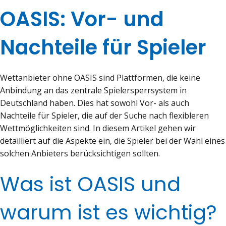
OASIS: Vor- und
Nachteile für Spieler
Wettanbieter ohne OASIS sind Plattformen, die keine
Anbindung an das zentrale Spielersperrsystem in
Deutschland haben. Dies hat sowohl Vor- als auch
Nachteile für Spieler, die auf der Suche nach flexibleren
Wettmöglichkeiten sind. In diesem Artikel gehen wir
detailliert auf die Aspekte ein, die Spieler bei der Wahl eines
solchen Anbieters berücksichtigen sollten.
Was ist OASIS und
warum ist es wichtig?