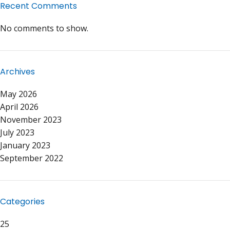
Recent Comments
No comments to show.
Archives
May 2026
April 2026
November 2023
July 2023
January 2023
September 2022
Categories
25