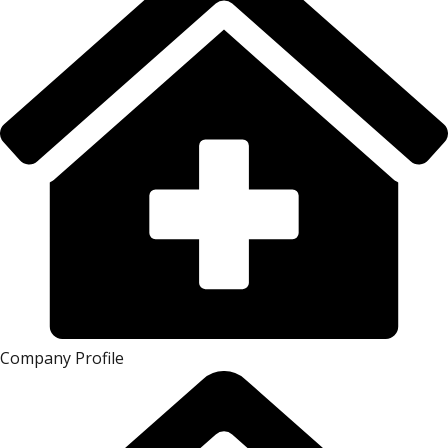
Company Profile